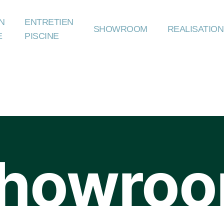
N
ENTRETIEN
SHOWROOM
REALISATIO
E
PISCINE
howro