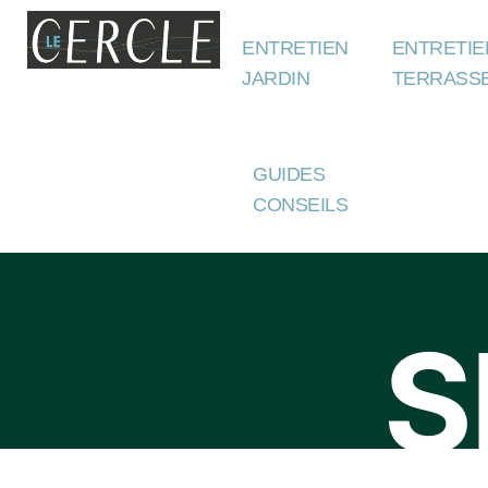
ENTRETIEN
ENTRETIE
JARDIN
TERRASS
GUIDES
CONSEILS
S