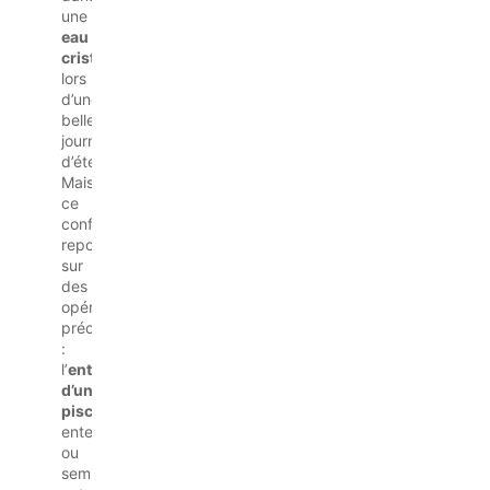
une
eau
cristalline
lors
d’une
belle
journée
d’été.
Mais
ce
confort
repose
sur
des
opérations
précises
:
l’
entretien
d’une
piscine
enterrée
ou
semi-