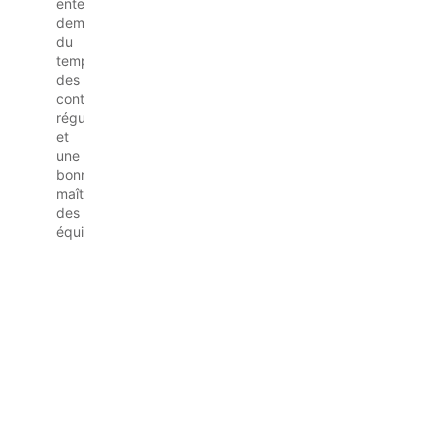
enterrée
demande
du
temps,
des
contrôles
réguliers
et
une
bonne
maîtrise
des
équipements.