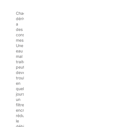
usées
Chaque
dérive
a
des
conséquences
mesurables.
Une
eau
mal
traitée
peut
devenir
trouble
en
quelques
jours,
un
filtre
encrassé
réduit
le
débit