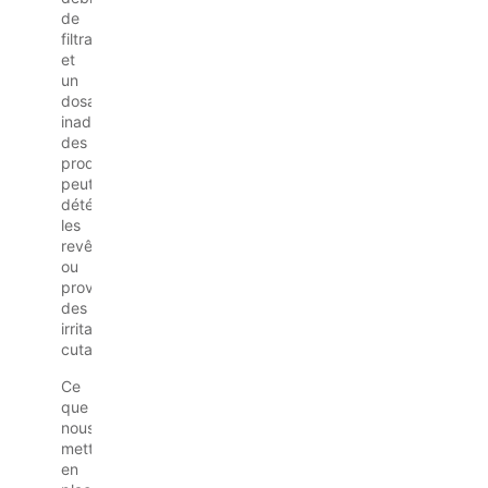
de
filtration,
et
un
dosage
inadapté
des
produits
peut
détériorer
les
revêtements
ou
provoquer
des
irritations
cutanées.
Ce
que
nous
mettons
en