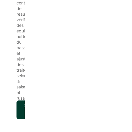
contrôle
de
l’eau,
vérification
des
équipements,
nettoyage
du
bassin
et
ajustement
des
traitements
selon
la
saison
et
l’usage.
Obtenir
un
devis