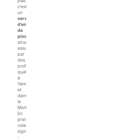
place,
c’est
un
service
d’entretien
de
piscine
structuré,
assuré
par
des
professionnels
qualifiés
à
Vannes
et
dans
le
Morbihan.
En
pratique,
cela
signifie
: